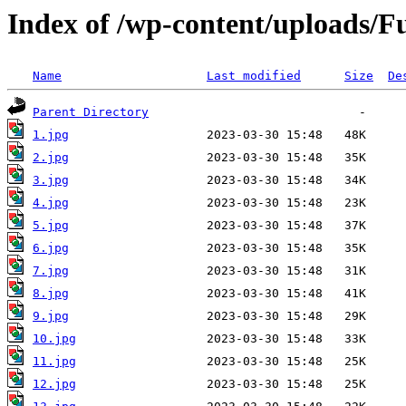
Index of /wp-content/uploads/F
Name
Last modified
Size
De
Parent Directory
1.jpg
2.jpg
3.jpg
4.jpg
5.jpg
6.jpg
7.jpg
8.jpg
9.jpg
10.jpg
11.jpg
12.jpg